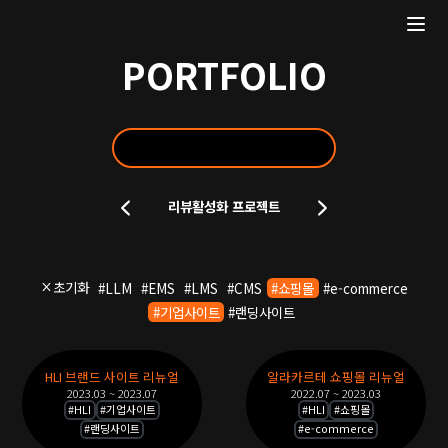
PORTFOLIO
포
리뷰활성화 프로젝트
트
폴
리
오
초기화
#
LLM
#
EMS
#
LMS
#
CMS
#
쇼핑몰
#
e-commerce
슬
#
기업사이트
#
랜딩사이트
라
이
포
드
HLI 브랜드 사이트 리뉴얼
알라카르테 쇼핑몰 리뉴얼
트
2023.03 ~ 2023.07
2022.07 ~ 2023.03
폴
#
HLI
#
기업사이트
#
HLI
#
쇼핑몰
#
랜딩사이트
#
e-commerce
리