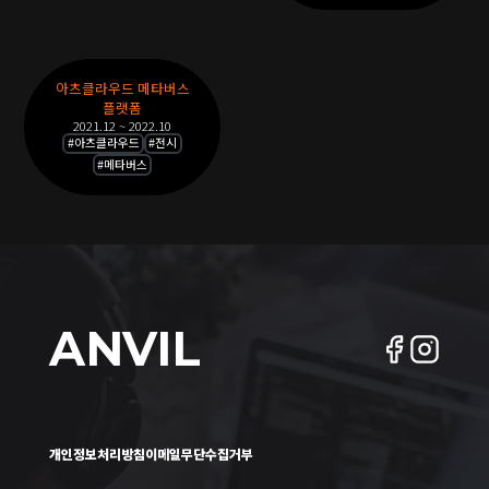
오
목
록
아츠클라우드 메타버스
플랫폼
2021.12 ~ 2022.10
#
아츠클라우드
#
전시
#
메타버스
ANVIL
개인정보처리방침
이메일무단수집거부