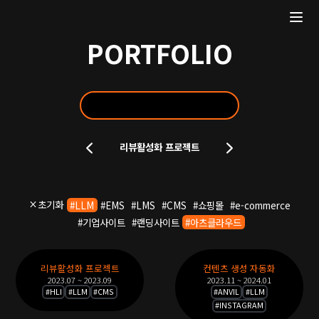
PORTFOLIO
포
리뷰활성화 프로젝트
트
폴
리
오
초기화
#
LLM
#
EMS
#
LMS
#
CMS
#
쇼핑몰
#
e-commerce
슬
#
기업사이트
#
랜딩사이트
#
아츠클라우드
라
이
포
드
리뷰활성화 프로젝트
컨텐츠 생성 자동화
트
2023.07 ~ 2023.09
2023.11 ~ 2024.01
폴
#
HLI
#
LLM
#
CMS
#
ANVIL
#
LLM
#
INSTAGRAM
리