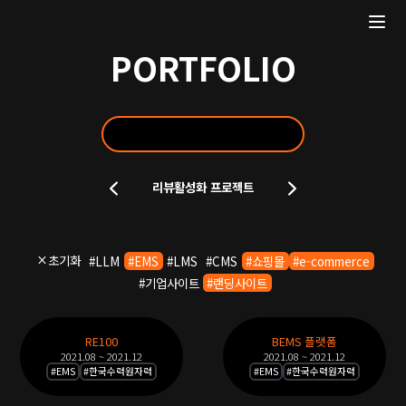
PORTFOLIO
포
리뷰활성화 프로젝트
트
폴
리
오
초기화
#
LLM
#
EMS
#
LMS
#
CMS
#
쇼핑몰
#
e-commerce
슬
#
기업사이트
#
랜딩사이트
라
이
포
드
RE100
BEMS 플랫폼
트
2021.08 ~ 2021.12
2021.08 ~ 2021.12
폴
#
EMS
#
한국수력원자력
#
EMS
#
한국수력원자력
리