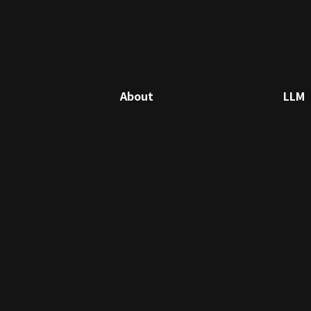
About
LLM
포
트
폴