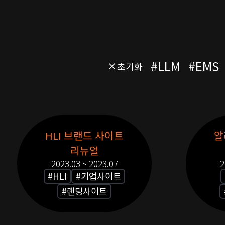
리
오
슬
라
이
#
LLM
#
EMS
초기화
드
포
트
HLI 브랜드 사이트
알
폴
리뉴얼
리
2023.03 ~ 2023.07
2
오
#
HLI
#
기업사이트
목
#
랜딩사이트
록