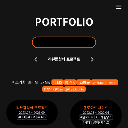
PORTFOLIO
포
리뷰활성화 프로젝트
트
폴
리
오
초기화
#
LLM
#
EMS
#
LMS
#
CMS
#
쇼핑몰
#
e-commerce
슬
#
기업사이트
#
랜딩사이트
라
이
포
드
리뷰활성화 프로젝트
헬로아트 사이트
트
2023.07 ~ 2023.09
2022.03 ~ 2022.04
폴
#
HLI
#
LLM
#
CMS
#
헬로아트
#
모카홀딩스
#
NFT
#
랜딩사이트
리