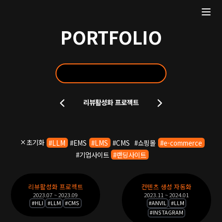
PORTFOLIO
포
리뷰활성화 프로젝트
트
폴
리
오
초기화
#
LLM
#
EMS
#
LMS
#
CMS
#
쇼핑몰
#
e-commerce
슬
#
기업사이트
#
랜딩사이트
라
이
포
드
리뷰활성화 프로젝트
컨텐츠 생성 자동화
트
2023.07 ~ 2023.09
2023.11 ~ 2024.01
폴
#
HLI
#
LLM
#
CMS
#
ANVIL
#
LLM
#
INSTAGRAM
리