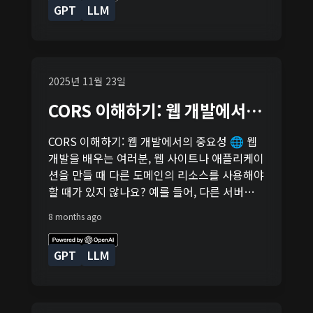
고 이미지에 텍스트를 추가하는 예시를 보여드
적인 요소들은 사용자 경험을 크게 향상시킵니
GPT
LLM
방법입니다. 이를 이용하면, 여러분은 웹 페이
릴게요. 이 코드 스니펫에서는 속성으로 이미지
다. DOM에 대해 알아보는 것은 웹 개발의 기초
지에 이미지 갤러리를 아름답게 배치할 수 있으
의 위치를 지정하고, 속성으로 이미지의 간단한
중 하나입니다. 이 기초를 잘 이해하고 활용한
며, 모든 화면 크기에서 잘 보이도록 만들 수 있
설명을 추가합니다. 이렇게 하면 이미지가 제대
다면, 여러분은 보다 효과적이고 동적인 웹 페
습니다. 시작하기 전에 먼저, HTML 파일에 갤
로 로딩되지 않거나, 스크린 리더를 사용하는
이지를 만들 수 있을 거예요. 계속해서 연습하
러리를 위한 기본 구조를 만들어봅시다. 아래는
2025년 11월 23일
사용자가 페이지를 방문했을 때, "웹 개발 커뮤
고, 다양한 예제를 통해 DOM과 친해지세요!
간단한 예시입니다: 이제, CSS를 사용하여 이
니티 로고"라는 텍스트를 통해 이미지에 대한
CORS 이해하기: 웹 개발에서의
갤러리를 스타일링 해보겠습니다. CSS Grid
정보를 얻을 수 있습니다. 웹 접근성은 모두가
중요성 🌐
Layout 적용하기 CSS Grid를 적용하기 위해
웹을 편리하게 사용할 수 있도록 하는 데 중요
CORS 이해하기: 웹 개발에서의 중요성 🌐 웹
서는, 우리가 만든 클래스에 몇 가지 스타일을
한 역할을 합니다. 이미지에 텍스트를 적절히
개발을 배우는 여러분, 웹 사이트나 애플리케이
추가해야 합니다. 아래 코드를 참고하세요: 위
사용함으로써, 우리는 웹을 더욱 포용적인 공간
션을 만들 때 다른 도메인의 리소스를 사용해야
코드는 에 Grid Layout을 적용하고, 각 이미지
으로 만들 수 있습니다. 오늘 배운 내용을 실제
할 때가 있지 않나요? 예를 들어, 다른 서버에서
가 최소 250px, 최대 1fr(가용 공간의 1단위)의
프로젝트에 적용해보세요!
이미지나 데이터를 가져와야 할 경우요. 여기서
크기를 가지도록 설정합니다. 은 가능한 많은
8 months ago
우리는 Cross-Origin Resource Sharing
열을 자동으로 채우도록 합니다. 은 각 항목 사
(CORS)라는 개념을 만나게 됩니다. CORS는
이의 간격을 설정합니다. 반응형 만들기 Grid
GPT
LLM
웹 개발에서 정말 중요한 부분이에요. 왜냐하
Layout의 아름다움은 반응형 디자인을 매우
면, 이것이 없다면 보안상의 이유로 웹 브라우
쉽게 만들 수 있다는 것입니다. 위에서 설정한
저가 다른 출처(origin)의 리소스를 불러오는
함수와 속성 덕분에, 갤러리는 자동으로 다양한
것을 제한하기 때문이죠. CORS란 무엇인가요?