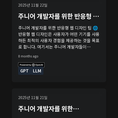
화면 크기에 맞춰 조정됩니다. 추가적인 미디어
간단히 말해서, CORS는 한 출처에서 실행 중인
2025년 11월 22일
쿼리가 필요 없습니다! 마무리 이제 여러분은
웹 애플리케이션이 다른 출처의 선택된 리소스
CSS Grid Layout을 사용하여 멋진 반응형 갤
주니어 개발자를 위한 반응형 웹
에 접근할 수 있게 해주는 메커니즘입니다. 웹
러리를 만들 수 있게 되었습니다. 이 기술을 활
디자인 팁 🌐
은 기본적으로 동일 출처 정책(Same-Origin
용하여 다양한 레이아웃을 실험해보고, 사용자
주니어 개발자를 위한 반응형 웹 디자인 팁 🌐
Policy)을 따르기 때문에, 이 정책은 보안을 위
에게 더 아름다운 웹 경험을 제공하세요. 웹 개
반응형 웹 디자인은 사용자가 어떤 기기를 사용
해 다른 출처의 리소스를 불러오는 것을 제한합
발의 세계는 끝없이 넓고, 여러분의 창의력을
하든 최적의 사용자 경험을 제공하는 것을 목표
니다. 하지만, CORS를 사용하면 안전하게 이
발휘할 기회가 많습니다. 실험을 두려워하지 마
로 합니다. 여기서는 주니어 개발자들이
제한을 우회할 수 있어요. CORS는 어떻게 작동
세요! 이번 튜토리얼이 여러분에게 도움이 되었
SEO(검색 엔진 최적화)를 고려하여 반응형 웹
하나요? 웹 애플리케이션에서 다른 출처의 리
8 months ago
다면, 좋아요와 팔로우를 잊지 마세요. 더 많은
사이트를 구축할 때 유용한 몇 가지 팁을 공유
소스를 요청할 때, 브라우저는 자동으로 해당
웹 개발 팁과 트릭을 공유할 예정이니, 계속 지
하려고 합니다. 미디어 쿼리 사용하기 미디어
요청에 헤더를 추가합니다. 이 헤더는 요청이
켜봐 주세요!
GPT
LLM
쿼리는 다양한 화면 크기와 해상도에 따라 웹사
시작된 출처를 나타냅니다. 서버는 이 요청을
이트의 스타일을 조정할 수 있게 해줍니다.
받고, 요청이 허용되는지를 결정한 후, 헤더를
CSS에서 미디어 쿼리를 사용하여 모바일, 태블
응답에 포함시켜 보냅니다. 이 헤더는 해당 리
릿, 데스크탑 등 다양한 기기에 맞는 스타일을
소스를 요청할 수 있는 출처를 지정합니다. 간
적용할 수 있습니다. 위 코드는 화면의 너비가
2025년 11월 21일
단한 예제 웹 개발에서 CORS 설정은 주로 서버
600px 이하일 때, 배경색을 lightblue로 설정
측에서 이루어집니다. 예를 들어, Node.js의
주니어 개발자를 위한
합니다. 이렇게 하면 작은 화면에서도 콘텐츠가
Express 프레임워크를 사용하여 서버를 구축
JavaScript 배열 메소드 활용
잘 보이도록 조정할 수 있습니다. 유연한 그리