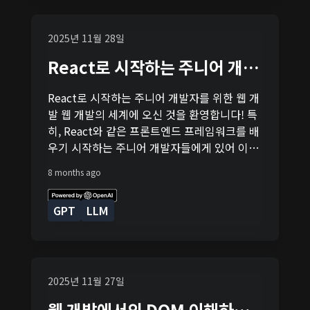
과 프레임워크로 발전하고 있습니다. 현재 주목
음과 같이 수정하여 컴포넌트를 사용합니다: 이
해야 할 몇 가지 트렌드는 다음과 같습니다: -
제 앱을 다시 실행하면, 화면에 카운터가 표시
Jamstack: 정적 사이트 생성기와 함께 사용되
2025년 11월 28일
되고 사용자가 버튼을 클릭하여 카운트를 변경
는 모던 웹 개발 아키텍처입니다. 더 빠른 로딩
할 수 있습니다. 마무리 React.js를 사용하여
React로 시작하는 주니어 개발
시간과 더 나은 보안을 제공합니다. -
동적 웹페이지를 만드는 기본적인 방법을 알아
자를 위한 웹 개발
Serverless Architecture: 서버 관리의 복잡성
보았습니다. React는 컴포넌트 기반으로 동작
React로 시작하는 주니어 개발자를 위한 웹 개
을 줄이고, 클라우드 리소스 사용을 최적화하여
하며, 상태 관리를 통해 웹 애플리케이션에 동
발 웹 개발의 세계에 오신 것을 환영합니다! 특
비용을 절감하는 방법입니다. - Progressive
적인 기능을 쉽게 추가할 수 있습니다. 이제 여
히, React와 같은 프론트엔드 프레임워크를 배
Web Apps (PWAs): 사용자에게 네이티브 앱과
러분도 React를 사용하여 다양한 프로젝트를
우기 시작하는 주니어 개발자들에게 있어 이는
유사한 경험을 제공하는 웹 앱입니다. 오프라인
시작할 수 있습니다. Happy coding!
흥미로운 여정의 시작입니다. React는 웹 애플
에서도 작동할 수 있습니다. 이러한 트렌드를
8 months ago
리케이션을 구축하기 위한 강력하고 유연한 도
이해하고 적용하는 것은 웹 개발자로서 당신의
구입니다. 여기서는 React의 기초를 소개하고,
기술을 향상시키는 데 큰 도움이 될 것입니다.
GPT
LLM
간단한 예제를 통해 이를 실습해 보겠습니다.
주목할 만한 웹 개발 컨퍼런스 웹 개발에 관심
React란 무엇인가요? React는 사용자 인터페
이 있는 개발자라면 다음 컨퍼런스에 참여해 볼
이스를 구축하기 위한 JavaScript 라이브러리
것을 추천합니다: - Frontend Love: 프론트엔
입니다. Facebook에서 개발하였으며, 컴포넌
드 개발에 초점을 맞춘 이 컨퍼런스는 최신 프
트 기반 아키텍처를 사용합니다. 이는 웹 애플
2025년 11월 27일
론트엔드 기술, 프레임워크, 그리고 베스트 프
리케이션의 작은 부분들을 독립적으로 만들고
랙티스를 공유합니다. - React Conf: React 개
웹 개발에서의 DOM 이해하기